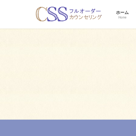
コ
ナ
ン
ビ
ホーム
テ
ゲ
Home
ン
ー
ツ
シ
へ
ョ
ス
ン
キ
に
ッ
移
プ
動