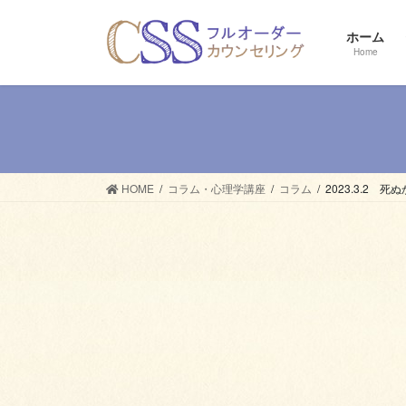
コ
ナ
ン
ビ
ホーム
テ
ゲ
Home
ン
ー
ツ
シ
へ
ョ
ス
ン
キ
に
ッ
移
HOME
コラム・心理学講座
コラム
2023.3.2 
プ
動