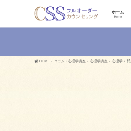
コ
ナ
ン
ビ
ホーム
テ
ゲ
Home
ン
ー
ツ
シ
へ
ョ
ス
ン
キ
に
ッ
移
HOME
コラム・心理学講座
心理学講座
心理学
問
プ
動