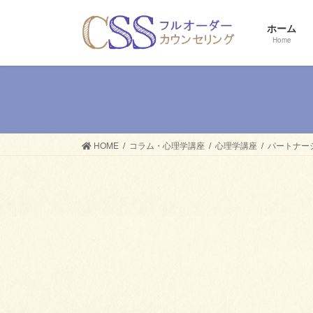
コ
ナ
ン
ビ
ホーム
テ
ゲ
Home
ン
ー
ツ
シ
へ
ョ
ス
ン
キ
に
ッ
移
HOME
コラム・心理学講座
心理学講座
パートナー
プ
動