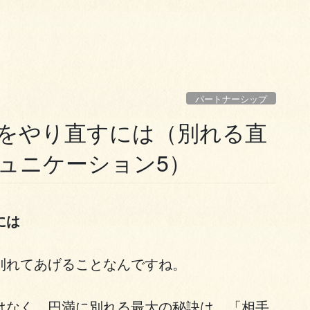
パートナーシップ
をやり直すには（別れる直
ュニケーション5）
には
別れてあげることなんですね。
はなく、円満に別れる最大の秘訣は、「相手