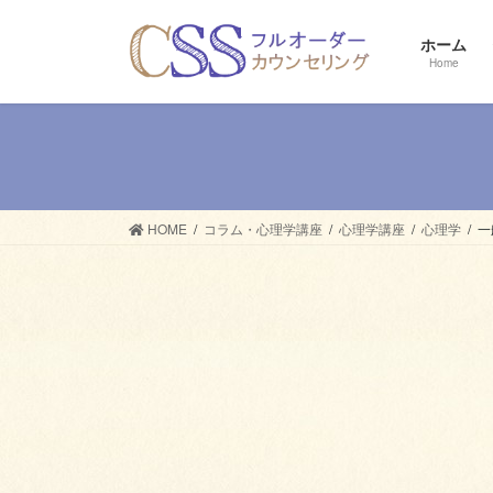
コ
ナ
ン
ビ
ホーム
テ
ゲ
Home
ン
ー
ツ
シ
へ
ョ
ス
ン
キ
に
ッ
移
HOME
コラム・心理学講座
心理学講座
心理学
一
プ
動