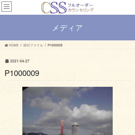
コ
ナ
ン
ビ
テ
ゲ
ン
ー
メディア
ツ
シ
へ
ョ
ス
ン
HOME
添付ファイル
P1000009
キ
に
ッ
移
プ
動
2021-04-27
P1000009