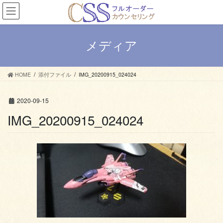
コ
ナ
ン
ビ
テ
ゲ
ン
ー
メディア
ツ
シ
へ
ョ
ス
ン
HOME
添付ファイル
IMG_20200915_024024
キ
に
ッ
移
プ
動
2020-09-15
IMG_20200915_024024