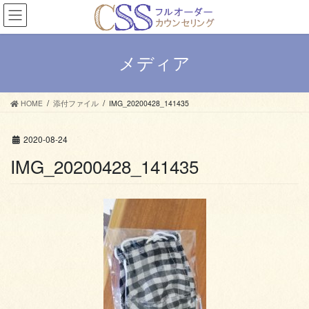
コ
ナ
ン
ビ
テ
ゲ
ン
ー
メディア
ツ
シ
へ
ョ
ス
ン
HOME
添付ファイル
IMG_20200428_141435
キ
に
ッ
移
プ
動
2020-08-24
IMG_20200428_141435