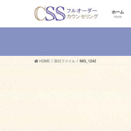
コ
ナ
ン
ビ
ホーム
テ
ゲ
Home
ン
ー
ツ
シ
へ
ョ
ス
ン
キ
に
ッ
移
HOME
添付ファイル
IMG_1242
プ
動