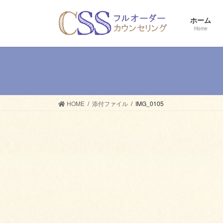
コ
ナ
ン
ビ
ホーム
テ
ゲ
Home
ン
ー
ツ
シ
へ
ョ
ス
ン
キ
に
ッ
移
HOME
添付ファイル
IMG_0105
プ
動