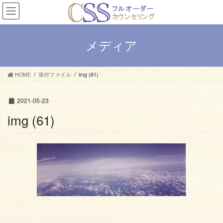
コ
ナ
ン
ビ
テ
ゲ
ン
ー
メディア
ツ
シ
へ
ョ
ス
ン
HOME
添付ファイル
img (61)
キ
に
ッ
移
プ
動
2021-05-23
img (61)