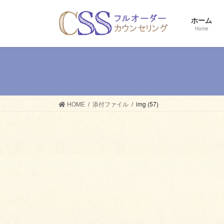
コ
ナ
ン
ビ
ホーム
テ
ゲ
Home
ン
ー
ツ
シ
へ
ョ
ス
ン
キ
に
ッ
移
HOME
添付ファイル
img (57)
プ
動