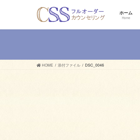
コ
ナ
ン
ビ
ホーム
テ
ゲ
Home
ン
ー
ツ
シ
へ
ョ
ス
ン
キ
に
ッ
移
HOME
添付ファイル
DSC_0046
プ
動