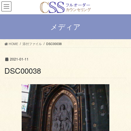
コ
ナ
ン
ビ
テ
ゲ
ン
ー
メディア
ツ
シ
へ
ョ
ス
ン
HOME
添付ファイル
DSC00038
キ
に
ッ
移
プ
動
2021-01-11
DSC00038