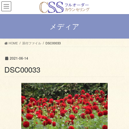
コ
ナ
ン
ビ
テ
ゲ
ン
ー
メディア
ツ
シ
へ
ョ
ス
ン
HOME
添付ファイル
DSC00033
キ
に
ッ
移
プ
動
2021-06-14
DSC00033