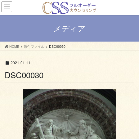
コ
ナ
ン
ビ
テ
ゲ
ン
ー
メディア
ツ
シ
へ
ョ
ス
ン
HOME
添付ファイル
DSC00030
キ
に
ッ
移
プ
動
2021-01-11
DSC00030