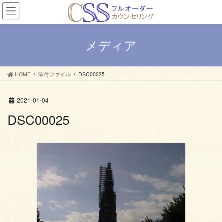
コ
ナ
ン
ビ
テ
ゲ
ン
ー
メディア
ツ
シ
へ
ョ
ス
ン
HOME
添付ファイル
DSC00025
キ
に
ッ
移
プ
動
2021-01-04
DSC00025