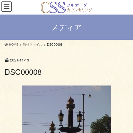
コ
ナ
ン
ビ
テ
ゲ
ン
ー
メディア
ツ
シ
へ
ョ
ス
ン
HOME
添付ファイル
DSC00008
キ
に
ッ
移
プ
動
2021-11-13
DSC00008