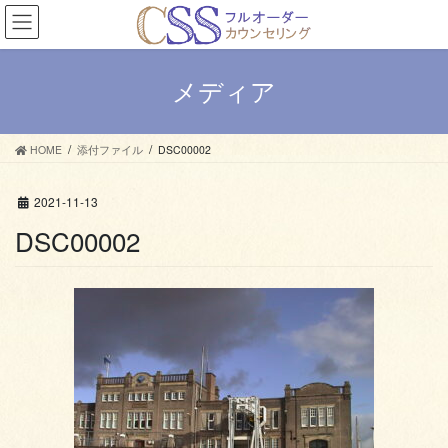
コ
ナ
ン
ビ
テ
ゲ
ン
ー
メディア
ツ
シ
へ
ョ
ス
ン
HOME
添付ファイル
DSC00002
キ
に
ッ
移
プ
動
2021-11-13
DSC00002