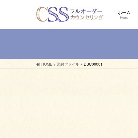
コ
ナ
ン
ビ
ホーム
テ
ゲ
Home
ン
ー
ツ
シ
へ
ョ
ス
ン
キ
に
ッ
移
HOME
添付ファイル
DSC00001
プ
動