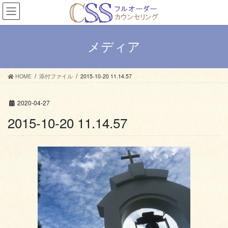
コ
ナ
ン
ビ
テ
ゲ
ン
ー
メディア
ツ
シ
へ
ョ
ス
ン
HOME
添付ファイル
2015-10-20 11.14.57
キ
に
ッ
移
プ
動
2020-04-27
2015-10-20 11.14.57