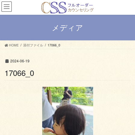
コ
ナ
ン
ビ
テ
ゲ
ン
ー
メディア
ツ
シ
へ
ョ
ス
ン
HOME
添付ファイル
17066_0
キ
に
ッ
移
プ
動
2024-06-19
17066_0