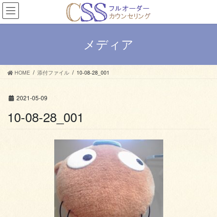
コ
ナ
ン
ビ
テ
ゲ
ン
ー
メディア
ツ
シ
へ
ョ
ス
ン
HOME
添付ファイル
10-08-28_001
キ
に
ッ
移
プ
動
2021-05-09
10-08-28_001